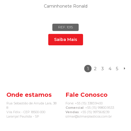
Caminhonete Ronald
REF. 1015
Saiba Mais
1
2
3
4
5
Onde estamos
Fale Conosco
Rua Sebastião de Arruda Lara, 38
Fone: +55 (15) 3383.9400
8
Comercial
: +55 (15) 99800.9533
Vila Félix - CEP 18500-000
Vendas
: +55 (15) 99756.8239
Laranjal Paulista - SP
silmar@silmarplasticos.com.br