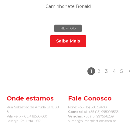
Caminhonete Ronald
REF. 1015
Saiba Mais
1
2
3
4
5
Onde estamos
Fale Conosco
Rua Sebastião de Arruda Lara, 38
Fone: +55 (15) 3383.9400
8
Comercial
: +55 (15) 99800.9533
Vila Félix - CEP 18500-000
Vendas
: +55 (15) 99756.8239
Laranjal Paulista - SP
silmar@silmarplasticos.com.br