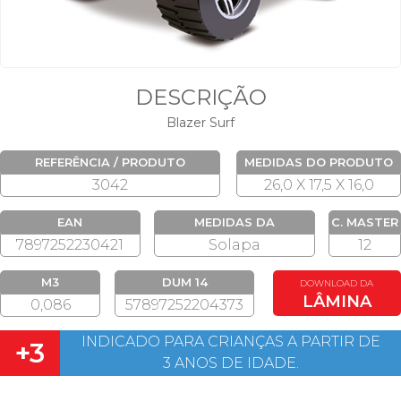
DESCRIÇÃO
Blazer Surf
REFERÊNCIA / PRODUTO
MEDIDAS DO PRODUTO
3042
26,0 X 17,5 X 16,0
EAN
MEDIDAS DA
C. MASTER
EMBALAGEM
7897252230421
Solapa
12
M3
DUM 14
DOWNLOAD DA
LÂMINA
0,086
57897252204373
INDICADO PARA CRIANÇAS A PARTIR DE
+3
3 ANOS DE IDADE.