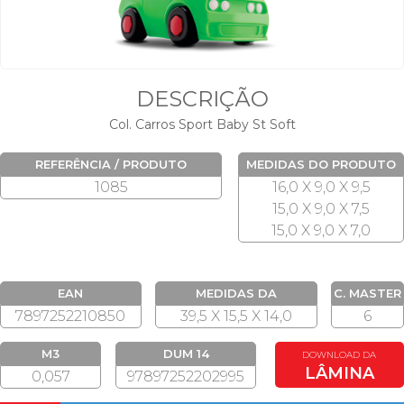
DESCRIÇÃO
Col. Carros Sport Baby St Soft
REFERÊNCIA / PRODUTO
MEDIDAS DO PRODUTO
1085
16,0 X 9,0 X 9,5
15,0 X 9,0 X 7,5
15,0 X 9,0 X 7,0
EAN
MEDIDAS DA
C. MASTER
EMBALAGEM
7897252210850
39,5 X 15,5 X 14,0
6
M3
DUM 14
DOWNLOAD DA
LÂMINA
0,057
97897252202995