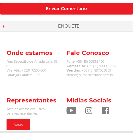
Enviar Comentário
ENQUETE
Onde estamos
Fale Conosco
Rua Sebastião de Arruda Lara, 38
Fone: +55 (15) 3383.9400
8
Comercial
: +55 (15) 99800.9533
Vila Félix - CEP 18500-000
Vendas
: +55 (15) 99756.8239
Laranjal Paulista - SP
silmar@silmarplasticos.com.br
Representantes
Mídias Sociais
Área de acesso exclusivo
para representantes
Acesso