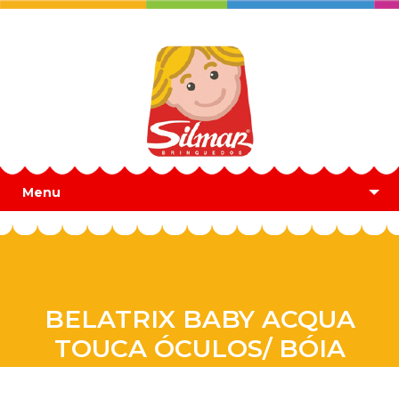
Menu
BELATRIX BABY ACQUA
TOUCA ÓCULOS/ BÓIA